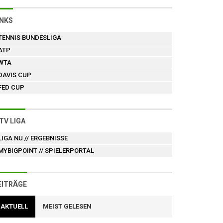
INKS
TENNIS BUNDESLIGA
ATP
WTA
DAVIS CUP
FED CUP
TV LIGA
LIGA NU
// ERGEBNISSE
MYBIGPOINT
// SPIELERPORTAL
EITRÄGE
AKTUELL
MEIST GELESEN