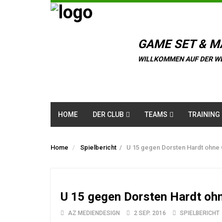
GAME SET & M
WILLKOMMEN AUF DER W
HOME
DER CLUB
TEAMS
TRAINING
Home
Spielbericht
/
U 15 gegen Dorsten Hardt ohne
U 15 gegen Dorsten Hardt oh
AZ MEDIENDESIGN
2 SEP. 2016
SPIELBERICHT