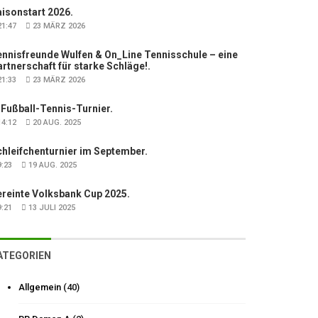
isonstart 2026.
1:47
23 MÄRZ 2026
nnisfreunde Wulfen & On_Line Tennisschule – eine
rtnerschaft für starke Schläge!.
1:33
23 MÄRZ 2026
 Fußball-Tennis-Turnier.
4:12
20 AUG. 2025
hleifchenturnier im September.
:23
19 AUG. 2025
ereinte Volksbank Cup 2025.
:21
13 JULI 2025
ATEGORIEN
Allgemein
(40)