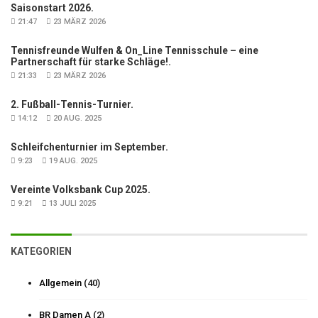
Saisonstart 2026.
21:47
23 MÄRZ 2026
Tennisfreunde Wulfen & On_Line Tennisschule – eine
Partnerschaft für starke Schläge!.
21:33
23 MÄRZ 2026
2. Fußball-Tennis-Turnier.
14:12
20 AUG. 2025
Schleifchenturnier im September.
9:23
19 AUG. 2025
Vereinte Volksbank Cup 2025.
9:21
13 JULI 2025
KATEGORIEN
Allgemein
(40)
BR Damen A
(2)