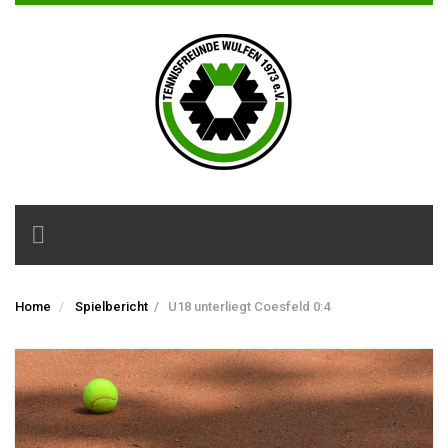
Toggle
navigation
Home
Spielbericht
/
U18 unterliegt Coesfeld 0:4