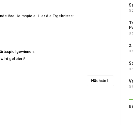
Sa
2
e ihre Heimspiele. Hier die Ergebnisse:
Te
Pa
2
2.
ärtsspiel gewinnen.
1
wird gefeiert!
Sc
9
Nächste
V
9
K