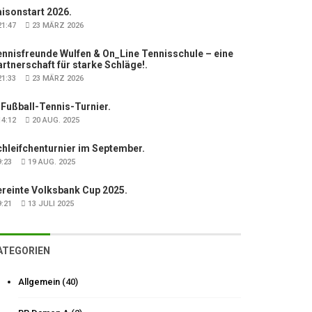
isonstart 2026.
1:47
23 MÄRZ 2026
nnisfreunde Wulfen & On_Line Tennisschule – eine
rtnerschaft für starke Schläge!.
1:33
23 MÄRZ 2026
 Fußball-Tennis-Turnier.
4:12
20 AUG. 2025
hleifchenturnier im September.
:23
19 AUG. 2025
ereinte Volksbank Cup 2025.
:21
13 JULI 2025
ATEGORIEN
Allgemein
(40)