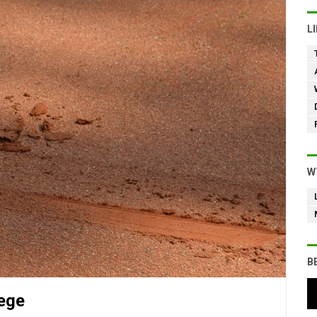
L
W
B
iege