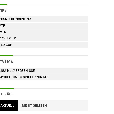
INKS
TENNIS BUNDESLIGA
ATP
WTA
DAVIS CUP
FED CUP
TV LIGA
LIGA NU
// ERGEBNISSE
MYBIGPOINT
// SPIELERPORTAL
EITRÄGE
AKTUELL
MEIST GELESEN