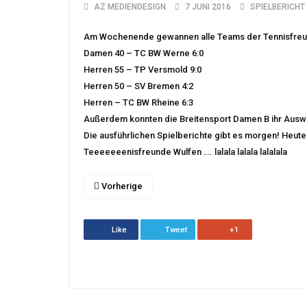
AZ MEDIENDESIGN
7 JUNI 2016
SPIELBERICHT
Am Wochenende gewannen alle Teams der Tennisfreund
Damen 40 – TC BW Werne 6:0
Herren 55 – TP Versmold 9:0
Herren 50 – SV Bremen 4:2
Herren – TC BW Rheine 6:3
Außerdem konnten die Breitensport Damen B ihr Ausw
Die ausführlichen Spielberichte gibt es morgen! Heute 
Teeeeeeenisfreunde Wulfen …. lalala lalala lalalala
Vorherige
Like
Tweet
+1