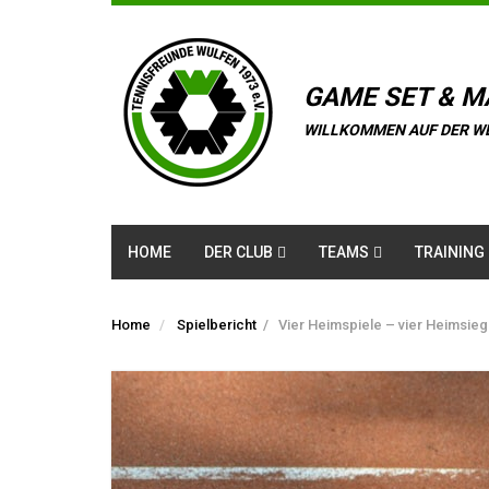
GAME SET & M
WILLKOMMEN AUF DER W
HOME
DER CLUB
TEAMS
TRAINING
Home
Spielbericht
/
Vier Heimspiele – vier Heimsie