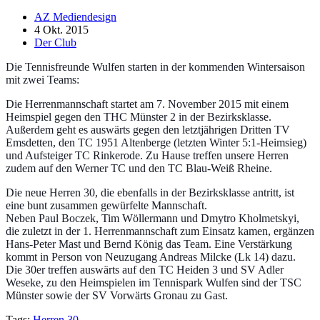
AZ Mediendesign
4 Okt. 2015
Der Club
Die Tennisfreunde Wulfen starten in der kommenden Wintersaison
mit zwei Teams:
Die Herrenmannschaft startet am 7. November 2015 mit einem
Heimspiel gegen den THC Münster 2 in der Bezirksklasse.
Außerdem geht es auswärts gegen den letztjährigen Dritten TV
Emsdetten, den TC 1951 Altenberge (letzten Winter 5:1-Heimsieg)
und Aufsteiger TC Rinkerode. Zu Hause treffen unsere Herren
zudem auf den Werner TC und den TC Blau-Weiß Rheine.
Die neue Herren 30, die ebenfalls in der Bezirksklasse antritt, ist
eine bunt zusammen gewürfelte Mannschaft.
Neben Paul Boczek, Tim Wöllermann und Dmytro Kholmetskyi,
die zuletzt in der 1. Herrenmannschaft zum Einsatz kamen, ergänzen
Hans-Peter Mast und Bernd König das Team. Eine Verstärkung
kommt in Person von Neuzugang Andreas Milcke (Lk 14) dazu.
Die 30er treffen auswärts auf den TC Heiden 3 und SV Adler
Weseke, zu den Heimspielen im Tennispark Wulfen sind der TSC
Münster sowie der SV Vorwärts Gronau zu Gast.
Tags:
Herren 30