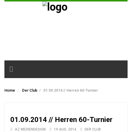
Toggle
navigation
Home
Der Club
/
01.09.2014 // Herren 60-Turnier
01.09.2014 // Herren 60-Turnier
AZ MEDIENDESIGN
19 AUG. 2014
DER CLUB