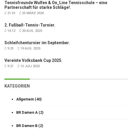
Tennisfreunde Wulfen & On_Line Tennisschule – eine
Partnerschaft für starke Schläge!.
21:33
23 MÄRZ 2026
2. Fußball-Tennis-Turnier.
14:12
20 AUG. 2025
Schleifchenturnier im September.
9:23
19 AUG. 2025
Vereinte Volksbank Cup 2025.
9:21
13 JULI 2025
KATEGORIEN
Allgemein
(40)
BR Damen A
(2)
BR Damen B
(2)