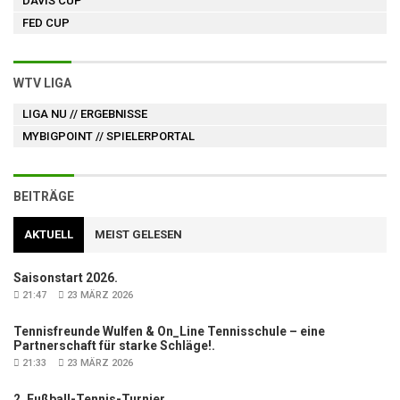
DAVIS CUP
FED CUP
WTV LIGA
LIGA NU
// ERGEBNISSE
MYBIGPOINT
// SPIELERPORTAL
BEITRÄGE
AKTUELL
MEIST GELESEN
Saisonstart 2026.
21:47
23 MÄRZ 2026
Tennisfreunde Wulfen & On_Line Tennisschule – eine
Partnerschaft für starke Schläge!.
21:33
23 MÄRZ 2026
2. Fußball-Tennis-Turnier.