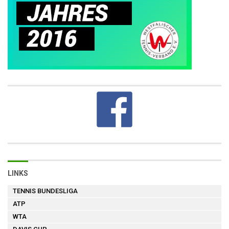
LINKS
TENNIS BUNDESLIGA
ATP
WTA