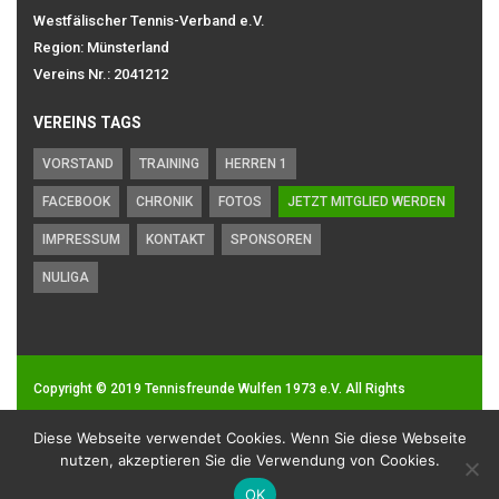
Westfälischer Tennis-Verband e.V.
Region: Münsterland
Vereins Nr.: 2041212
VEREINS TAGS
VORSTAND
TRAINING
HERREN 1
FACEBOOK
CHRONIK
FOTOS
JETZT MITGLIED WERDEN
IMPRESSUM
KONTAKT
SPONSOREN
NULIGA
Copyright © 2019
Tennisfreunde Wulfen 1973 e.V.
All Rights
Reserved.
Diese Webseite verwendet Cookies. Wenn Sie diese Webseite
Impressum
|
Datenschutz
nutzen, akzeptieren Sie die Verwendung von Cookies.
OK