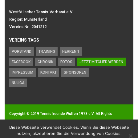
Westfälischer Tennis-Verband e.V.
Region: Münsterland
Vereins Nr.: 2041212
VEREINS TAGS
VORSTAND
TRAINING
HERREN 1
FACEBOOK
CHRONIK
FOTOS
JETZT MITGLIED WERDEN
IMPRESSUM
KONTAKT
SPONSOREN
NULIGA
Copyright © 2019
Tennisfreunde Wulfen 1973 e.V.
All Rights
Reserved.
Diese Webseite verwendet Cookies. Wenn Sie diese Webseite
Impressum
|
Datenschutz
nutzen, akzeptieren Sie die Verwendung von Cookies.