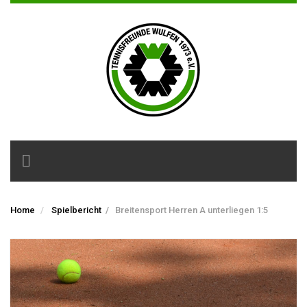
Toggle
navigation
Home
Spielbericht
/
Breitensport Herren A unterliegen 1:5