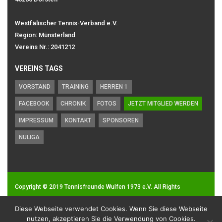
Westfälischer Tennis-Verband e.V.
Region: Münsterland
Vereins Nr.: 2041212
VEREINS TAGS
VORSTAND
TRAINING
HERREN 1
FACEBOOK
CHRONIK
FOTOS
JETZT MITGLIED WERDEN
IMPRESSUM
KONTAKT
SPONSOREN
NULIGA
Copyright © 2019
Tennisfreunde Wulfen 1973 e.V.
All Rights
Reserved.
Diese Webseite verwendet Cookies. Wenn Sie diese Webseite
Impressum
|
Datenschutz
nutzen, akzeptieren Sie die Verwendung von Cookies.