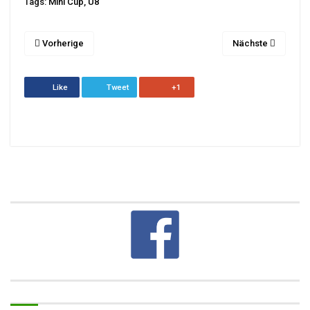
Tags:
Mini Cup
,
U8
Vorherige
Nächste
Like
Tweet
+1