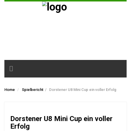
Toggle
navigation
Home
Spielbericht
/
Dorstener U8 Mini Cup ein voller Erfolg
Dorstener U8 Mini Cup ein voller
Erfolg