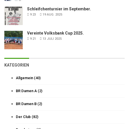
Schleifchenturnier im September.
9:23
19 AUG. 2025
Vereinte Volksbank Cup 2025.
9:21
13 JULI 2025
KATEGORIEN
Allgemein
(40)
BR Damen A
(2)
BR Damen B
(2)
Der Club
(82)