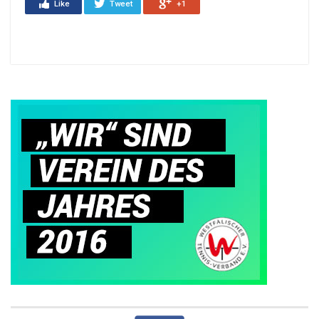
Like
Tweet
+1