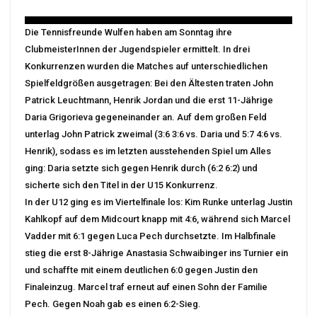
Die Tennisfreunde Wulfen haben am Sonntag ihre
ClubmeisterInnen der Jugendspieler ermittelt. In drei
Konkurrenzen wurden die Matches auf unterschiedlichen
Spielfeldgrößen ausgetragen: Bei den Ältesten traten John
Patrick Leuchtmann, Henrik Jordan und die erst 11-Jährige
Daria Grigorieva gegeneinander an. Auf dem großen Feld
unterlag John Patrick zweimal (3:6 3:6 vs. Daria und 5:7 4:6 vs.
Henrik), sodass es im letzten ausstehenden Spiel um Alles
ging: Daria setzte sich gegen Henrik durch (6:2 6:2) und
sicherte sich den Titel in der U15 Konkurrenz.
In der U12 ging es im Viertelfinale los: Kim Runke unterlag Justin
Kahlkopf auf dem Midcourt knapp mit 4:6, während sich Marcel
Vadder mit 6:1 gegen Luca Pech durchsetzte. Im Halbfinale
stieg die erst 8-Jährige Anastasia Schwaibinger ins Turnier ein
und schaffte mit einem deutlichen 6:0 gegen Justin den
Finaleinzug. Marcel traf erneut auf einen Sohn der Familie
Pech. Gegen Noah gab es einen 6:2-Sieg.