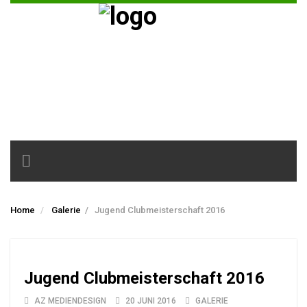
Toggle
navigation
Home
Galerie
/
Jugend Clubmeisterschaft 2016
Jugend Clubmeisterschaft 2016
AZ MEDIENDESIGN
20 JUNI 2016
GALERIE