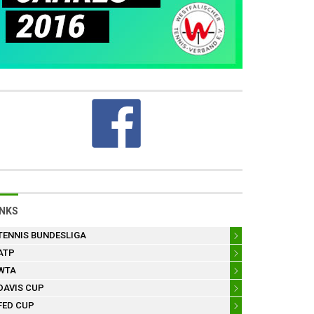
INKS
TENNIS BUNDESLIGA
ATP
WTA
DAVIS CUP
FED CUP