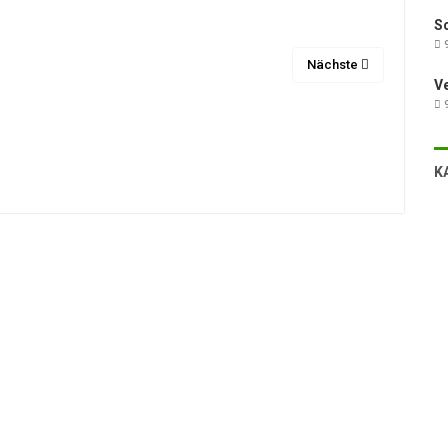
Sc
9
Nächste
V
9
K