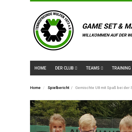
GAME SET & M
WILLKOMMEN AUF DER W
HOME
DER CLUB
TEAMS
TRAINING
Home
Spielbericht
/
Gemischte U8 mit Spaß bei der