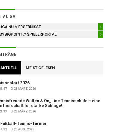
TV LIGA
LIGA NU
// ERGEBNISSE
MYBIGPOINT
// SPIELERPORTAL
EITRÄGE
AKTUELL
MEIST GELESEN
isonstart 2026.
1:47
23 MÄRZ 2026
nnisfreunde Wulfen & On_Line Tennisschule – eine
rtnerschaft für starke Schläge!.
1:33
23 MÄRZ 2026
 Fußball-Tennis-Turnier.
4:12
20 AUG. 2025