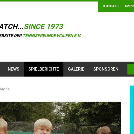
KONTAKT
IMP
ATCH...
SINCE 1973
EBSITE DER
TENNISFREUNDE WULFEN E.V.
NEWS
SPIELBERICHTE
GALERIE
SPONSOREN
 Sache