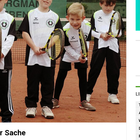
L
er Sache