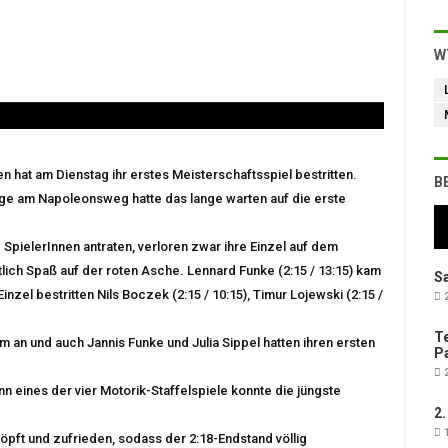
W
 hat am Dienstag ihr erstes Meisterschaftsspiel bestritten.
B
ge am Napoleonsweg hatte das lange warten auf die erste
e SpielerInnen antraten, verloren zwar ihre Einzel auf dem
tlich Spaß auf der roten Asche. Lennard Funke (2:15 / 13:15) kam
Sa
el bestritten Nils Boczek (2:15 / 10:15), Timur Lojewski (2:15 /
2
Te
 an und auch Jannis Funke und Julia Sippel hatten ihren ersten
Pa
2
 eines der vier Motorik-Staffelspiele konnte die jüngste
2.
1
ft und zufrieden, sodass der 2:18-Endstand völlig