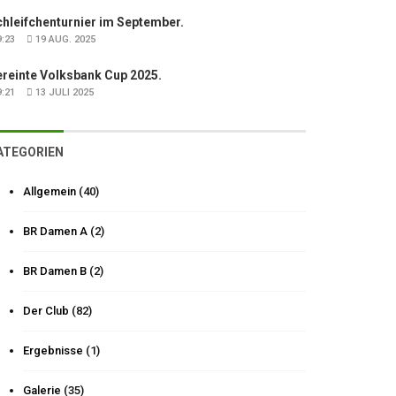
hleifchenturnier im September.
:23
19 AUG. 2025
ereinte Volksbank Cup 2025.
:21
13 JULI 2025
ATEGORIEN
Allgemein
(40)
BR Damen A
(2)
BR Damen B
(2)
Der Club
(82)
Ergebnisse
(1)
Galerie
(35)