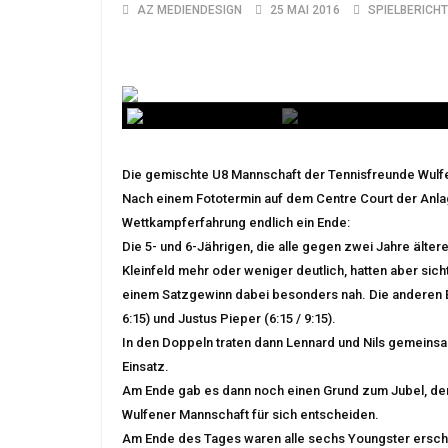
AZ MEDIENDESIGN
25 MAI 2016
SPIELBERICHT
Die gemischte U8 Mannschaft der Tennisfreunde Wulfen
Nach einem Fototermin auf dem Centre Court der Anla
Wettkampferfahrung endlich ein Ende:
Die 5- und 6-Jährigen, die alle gegen zwei Jahre älter
Kleinfeld mehr oder weniger deutlich, hatten aber sich
einem Satzgewinn dabei besonders nah. Die anderen Einz
6:15) und Justus Pieper (6:15 / 9:15).
In den Doppeln traten dann Lennard und Nils gemeinsam
Einsatz.
Am Ende gab es dann noch einen Grund zum Jubel, denn
Wulfener Mannschaft für sich entscheiden.
Am Ende des Tages waren alle sechs Youngster erschöp