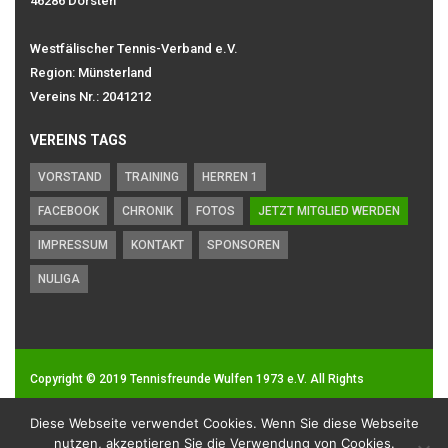
46286 Dorsten
Westfälischer Tennis-Verband e.V.
Region: Münsterland
Vereins Nr.: 2041212
VEREINS TAGS
VORSTAND
TRAINING
HERREN 1
FACEBOOK
CHRONIK
FOTOS
JETZT MITGLIED WERDEN
IMPRESSUM
KONTAKT
SPONSOREN
NULIGA
Copyright © 2019
Tennisfreunde Wulfen 1973 e.V.
All Rights
Reserved.
Diese Webseite verwendet Cookies. Wenn Sie diese Webseite
Impressum
|
Datenschutz
nutzen, akzeptieren Sie die Verwendung von Cookies.