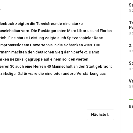
Sa
T
2
Te
lenbeck zeigten die Tennisfreunde eine starke
Pa
uneinholbar vorn. Die Punktegaranten Marc Liborius und Florian
2
rich. Eine starke Leistung zeigte auch Spitzenspieler Rene
ompromisslosem Powertennis in die Schranken wies. Die
2.
1
rmann machten den deutlichen Sieg dann perfekt. Damit
arken Bezirksligagruppe auf einem soliden vierten
Sc
Herren 30 auch eine Herren 40 Mannschaft an den Start gebracht
9
zirksliga. Dafür wäre die eine oder andere Verstärkung aus
V
9
K
Nächste