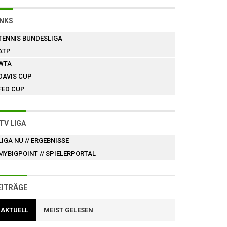
INKS
TENNIS BUNDESLIGA
ATP
WTA
DAVIS CUP
FED CUP
TV LIGA
LIGA NU
// ERGEBNISSE
MYBIGPOINT
// SPIELERPORTAL
EITRÄGE
AKTUELL
MEIST GELESEN