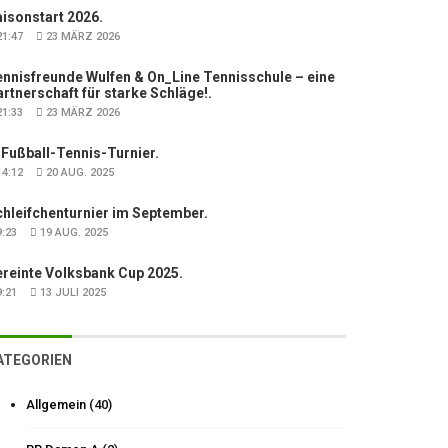
isonstart 2026.
1:47
23 MÄRZ 2026
nnisfreunde Wulfen & On_Line Tennisschule – eine
rtnerschaft für starke Schläge!.
1:33
23 MÄRZ 2026
 Fußball-Tennis-Turnier.
4:12
20 AUG. 2025
hleifchenturnier im September.
:23
19 AUG. 2025
ereinte Volksbank Cup 2025.
:21
13 JULI 2025
ATEGORIEN
Allgemein
(40)