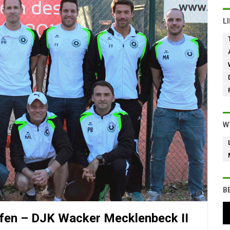
L
W
B
lfen – DJK Wacker Mecklenbeck II