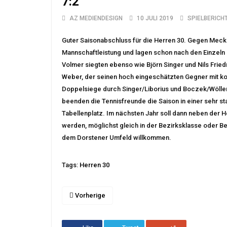
7:2
AZ MEDIENDESIGN
10 JULI 2019
SPIELBERICH
Guter Saisonabschluss für die Herren 30. Gegen Meck
Mannschaftleistung und lagen schon nach den Einzeln 
Volmer siegten ebenso wie Björn Singer und Nils Fried
Weber, der seinen hoch eingeschätzten Gegner mit k
Doppelsiege durch Singer/Liborius und Boczek/Wölle
beenden die Tennisfreunde die Saison in einer sehr st
Tabellenplatz. Im nächsten Jahr soll dann neben der 
werden, möglichst gleich in der Bezirksklasse oder Be
dem Dorstener Umfeld willkommen.
Tags:
Herren 30
Vorherige