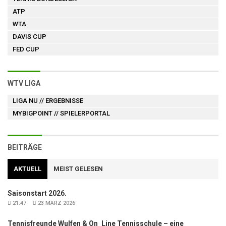
ATP
WTA
DAVIS CUP
FED CUP
WTV LIGA
LIGA NU
// ERGEBNISSE
MYBIGPOINT
// SPIELERPORTAL
BEITRÄGE
AKTUELL
MEIST GELESEN
Saisonstart 2026.
21:47
23 MÄRZ 2026
Tennisfreunde Wulfen & On_Line Tennisschule – eine