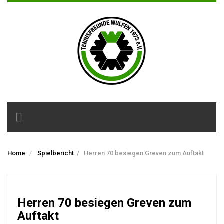
Toggle
navigation
Home
Spielbericht
/
Herren 70 besiegen Greven zum Auftakt
Herren 70 besiegen Greven zum
Auftakt