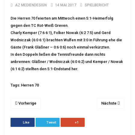
AZ MEDIENDESIGN
14 MAI 2017
SPIELBERICHT
Die Herren 70 feierten am Mittwoch einen 5:1-Heimerfolg
gegen den TC Rot-Weiß Greven.
Charly Kemper (7:6 6:1), Folker Nowak (6:2 7:5) und Gerd
Wodniczak (6:0 6:1) brachten Wulfen mit 3:0 in Führung ehe die
Gäste (Frank Gläßner – 0:6 0:6) noch einmal verkürzten.
In den Doppeln ließen die Tennisfreunde dann nichts
anbrennen: Gläßner / Wodniczak (6:0 6:2) und Kemper / Nowak
(6:1 6:2) stellten den 5:1-Endstand her.
Tags:
Herren 70
Vorherige
Nächste
Like
Tweet
+1