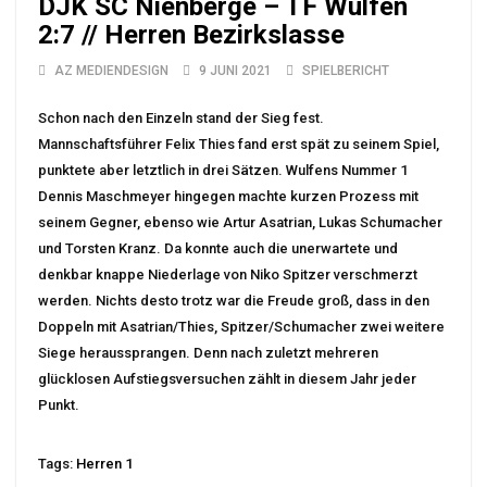
DJK SC Nienberge – TF Wulfen
2:7 // Herren Bezirkslasse
AZ MEDIENDESIGN
9 JUNI 2021
SPIELBERICHT
Schon nach den Einzeln stand der Sieg fest.
Mannschaftsführer Felix Thies fand erst spät zu seinem Spiel,
punktete aber letztlich in drei Sätzen. Wulfens Nummer 1
Dennis Maschmeyer hingegen machte kurzen Prozess mit
seinem Gegner, ebenso wie Artur Asatrian, Lukas Schumacher
und Torsten Kranz. Da konnte auch die unerwartete und
denkbar knappe Niederlage von Niko Spitzer verschmerzt
werden. Nichts desto trotz war die Freude groß, dass in den
Doppeln mit Asatrian/Thies, Spitzer/Schumacher zwei weitere
Siege heraussprangen. Denn nach zuletzt mehreren
glücklosen Aufstiegsversuchen zählt in diesem Jahr jeder
Punkt.
Tags:
Herren 1