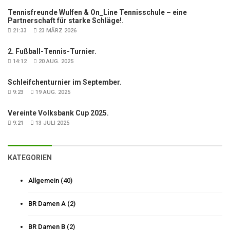
Tennisfreunde Wulfen & On_Line Tennisschule – eine
Partnerschaft für starke Schläge!.
21:33
23 MÄRZ 2026
2. Fußball-Tennis-Turnier.
14:12
20 AUG. 2025
Schleifchenturnier im September.
9:23
19 AUG. 2025
Vereinte Volksbank Cup 2025.
9:21
13 JULI 2025
KATEGORIEN
Allgemein
(40)
BR Damen A
(2)
BR Damen B
(2)