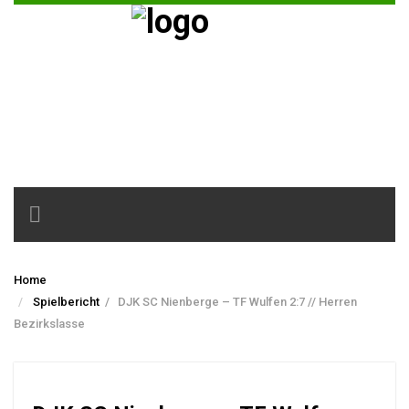
Toggle
navigation
Home
Spielbericht
/
DJK SC Nienberge – TF Wulfen 2:7 // Herren
Bezirkslasse