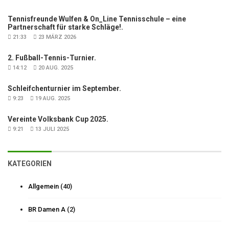
Tennisfreunde Wulfen & On_Line Tennisschule – eine
Partnerschaft für starke Schläge!.
21:33
23 MÄRZ 2026
2. Fußball-Tennis-Turnier.
14:12
20 AUG. 2025
Schleifchenturnier im September.
9:23
19 AUG. 2025
Vereinte Volksbank Cup 2025.
9:21
13 JULI 2025
KATEGORIEN
Allgemein
(40)
BR Damen A
(2)