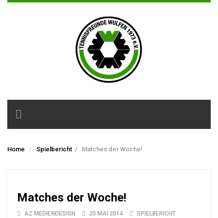
Toggle
navigation
Home
Spielbericht
/
Matches der Woche!
Matches der Woche!
AZ MEDIENDESIGN
20 MAI 2014
SPIELBERICHT