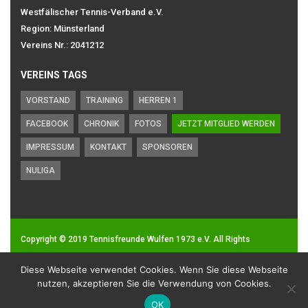
Westfälischer Tennis-Verband e.V.
Region: Münsterland
Vereins Nr.: 2041212
VEREINS TAGS
VORSTAND
TRAINING
HERREN 1
FACEBOOK
CHRONIK
FOTOS
JETZT MITGLIED WERDEN
IMPRESSUM
KONTAKT
SPONSOREN
NULIGA
Copyright © 2019
Tennisfreunde Wulfen 1973 e.V.
All Rights
Reserved.
Diese Webseite verwendet Cookies. Wenn Sie diese Webseite
Impressum
|
Datenschutz
nutzen, akzeptieren Sie die Verwendung von Cookies.
OK