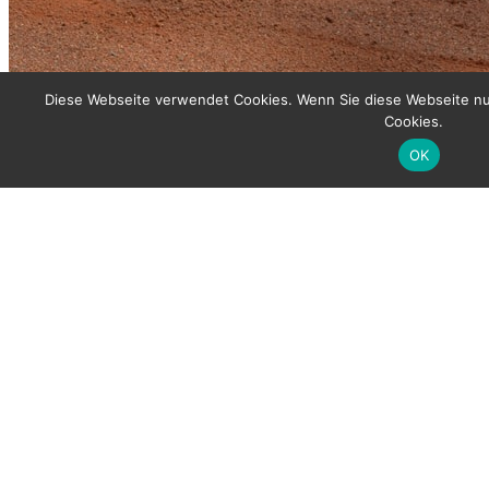
Diese Webseite verwendet Cookies. Wenn Sie diese Webseite nu
Cookies.
OK
Oldies starten in die Sommersaison
AZ Mediendesign
9 Mai 2018
Vorschau
Am morgigen Mittwoch stehen die ersten Spiele unserer ältesten
Senioren an.
Die Breitensport Herren 65 starten beim 1. TC St. Mauritz in Münster in
die Doppelmeisterschaft.
Die Herren 70 beginnen mit einem Heimspiel gegen die TG Selm in die
Verbandsligasaison. Das Team um Frank Gläßner schlägt um 11 Uhr am
Napoleonsweg auf.
Tags:
Herren 65
,
Herren 70
Vorherige