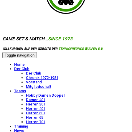
GAME SET & MATCH...
SINCE 1973
WILLKOMMEN AUF DER WEBSITE DER
TENNISFREUNDE WULFEN E.V.
Toggle navigation
Home
Der Club
Der Club
Chronik 1972-1981
Vorstand
Mitgliedschaft
Teams
Hobby Damen Doppel
Damen 40 I
Herren 30 I
Herren 40 I
Herren 60 I
Herren 65
Herren 70 I
Training
News