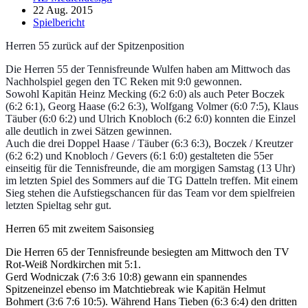
22 Aug. 2015
Spielbericht
Herren 55 zurück auf der Spitzenposition
Die Herren 55 der Tennisfreunde Wulfen haben am Mittwoch das
Nachholspiel gegen den TC Reken mit 9:0 gewonnen.
Sowohl Kapitän Heinz Mecking (6:2 6:0) als auch Peter Boczek
(6:2 6:1), Georg Haase (6:2 6:3), Wolfgang Volmer (6:0 7:5), Klaus
Täuber (6:0 6:2) und Ulrich Knobloch (6:2 6:0) konnten die Einzel
alle deutlich in zwei Sätzen gewinnen.
Auch die drei Doppel Haase / Täuber (6:3 6:3), Boczek / Kreutzer
(6:2 6:2) und Knobloch / Gevers (6:1 6:0) gestalteten die 55er
einseitig für die Tennisfreunde, die am morgigen Samstag (13 Uhr)
im letzten Spiel des Sommers auf die TG Datteln treffen. Mit einem
Sieg stehen die Aufstiegschancen für das Team vor dem spielfreien
letzten Spieltag sehr gut.
Herren 65 mit zweitem Saisonsieg
Die Herren 65 der Tennisfreunde besiegten am Mittwoch den TV
Rot-Weiß Nordkirchen mit 5:1.
Gerd Wodniczak (7:6 3:6 10:8) gewann ein spannendes
Spitzeneinzel ebenso im Matchtiebreak wie Kapitän Helmut
Bohmert (3:6 7:6 10:5). Während Hans Tieben (6:3 6:4) den dritten