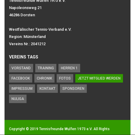
Tennisfreunde Wulfen 1973 e.V.
Napoleonsweg 21
46286 Dorsten
Westfälischer Tennis-Verband e.V.
Region: Münsterland
Vereins Nr.: 2041212
VEREINS TAGS
VORSTAND
TRAINING
HERREN 1
FACEBOOK
CHRONIK
FOTOS
JETZT MITGLIED WERDEN
IMPRESSUM
KONTAKT
SPONSOREN
NULIGA
Copyright © 2019
Tennisfreunde Wulfen 1973 e.V.
All Rights