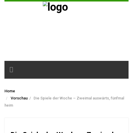
Toggle
navigation
Home
Vorschau
/
Die Spiele der Woche – Zweimal auswärts, fünfmal
heim