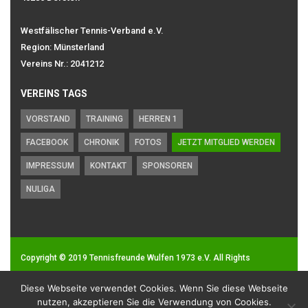
Westfälischer Tennis-Verband e.V.
Region: Münsterland
Vereins Nr.: 2041212
VEREINS TAGS
VORSTAND
TRAINING
HERREN 1
FACEBOOK
CHRONIK
FOTOS
JETZT MITGLIED WERDEN
IMPRESSUM
KONTAKT
SPONSOREN
NULIGA
Copyright © 2019
Tennisfreunde Wulfen 1973 e.V.
All Rights
Reserved.
Diese Webseite verwendet Cookies. Wenn Sie diese Webseite
Impressum
|
Datenschutz
nutzen, akzeptieren Sie die Verwendung von Cookies.