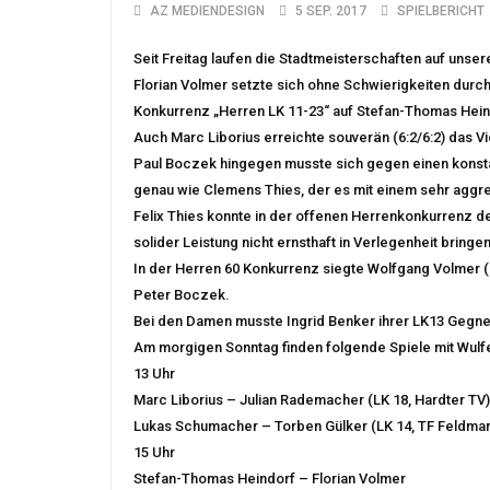
AZ MEDIENDESIGN
5 SEP. 2017
SPIELBERICHT
Seit Freitag laufen die Stadtmeisterschaften auf uns
Florian Volmer setzte sich ohne Schwierigkeiten durch (6
Konkurrenz „Herren LK 11-23“ auf Stefan-Thomas Hein
Auch Marc Liborius erreichte souverän (6:2/6:2) das Vie
Paul Boczek hingegen musste sich gegen einen konsta
genau wie Clemens Thies, der es mit einem sehr aggre
Felix Thies konnte in der offenen Herrenkonkurrenz d
solider Leistung nicht ernsthaft in Verlegenheit bringen 
In der Herren 60 Konkurrenz siegte Wolfgang Volmer (6:
Peter Boczek.
Bei den Damen musste Ingrid Benker ihrer LK13 Gegneri
Am morgigen Sonntag finden folgende Spiele mit Wulfen
13 Uhr
Marc Liborius – Julian Rademacher (LK 18, Hardter TV)
Lukas Schumacher – Torben Gülker (LK 14, TF Feldmar
15 Uhr
Stefan-Thomas Heindorf – Florian Volmer