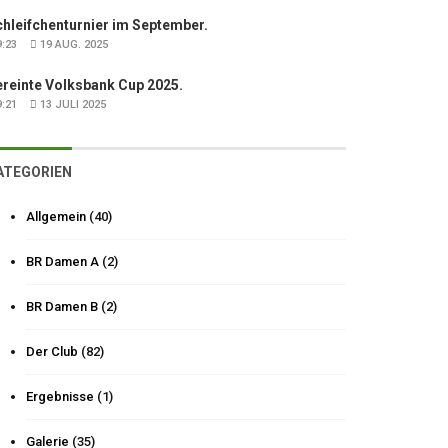
hleifchenturnier im September.
:23
19 AUG. 2025
ereinte Volksbank Cup 2025.
:21
13 JULI 2025
ATEGORIEN
Allgemein
(40)
BR Damen A
(2)
BR Damen B
(2)
Der Club
(82)
Ergebnisse
(1)
Galerie
(35)