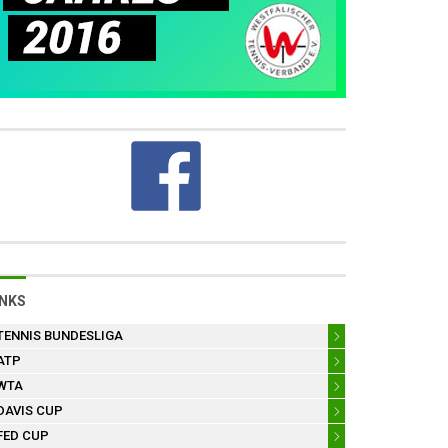
INKS
TENNIS BUNDESLIGA
ATP
WTA
DAVIS CUP
FED CUP