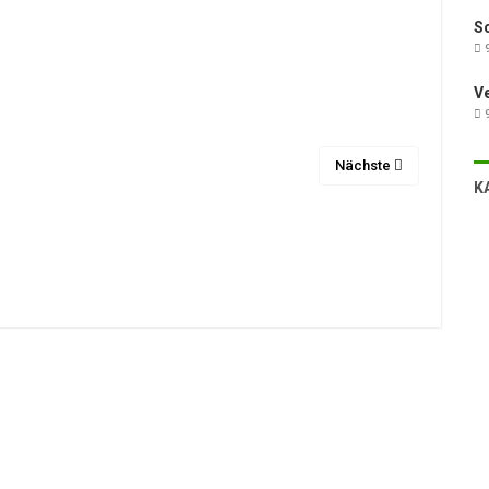
Sc
9
V
9
Nächste
K