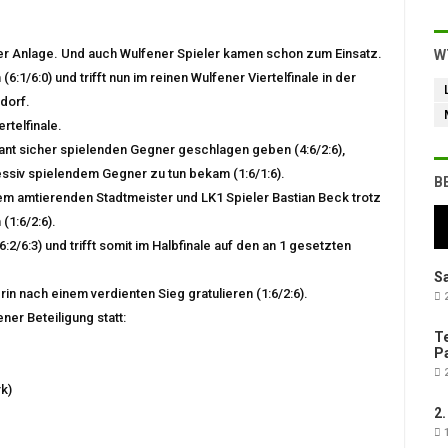
erer Anlage. Und auch Wulfener Spieler kamen schon zum Einsatz.
W
:1/6:0) und trifft nun im reinen Wulfener Viertelfinale in der
dorf.
rtelfinale.
nt sicher spielenden Gegner geschlagen geben (4:6/2:6),
ssiv spielendem Gegner zu tun bekam (1:6/1:6).
B
em amtierenden Stadtmeister und LK1 Spieler Bastian Beck trotz
(1:6/2:6).
2/6:3) und trifft somit im Halbfinale auf den an 1 gesetzten
Sa
n nach einem verdienten Sieg gratulieren (1:6/2:6).
2
er Beteiligung statt:
Te
Pa
2
k)
2.
1