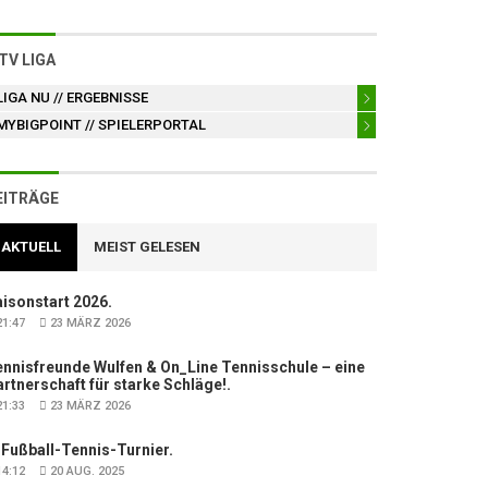
TV LIGA
LIGA NU
// ERGEBNISSE
MYBIGPOINT
// SPIELERPORTAL
EITRÄGE
AKTUELL
MEIST GELESEN
isonstart 2026.
1:47
23 MÄRZ 2026
nnisfreunde Wulfen & On_Line Tennisschule – eine
rtnerschaft für starke Schläge!.
1:33
23 MÄRZ 2026
 Fußball-Tennis-Turnier.
4:12
20 AUG. 2025