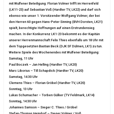
mit Wulfener Beteiligung: Florian Volmer trifft im Herrenfeld
(LK11-23) auf Sebastian Voß (Hardter TV, LK22) und darf sich
ebenso wie unser 1. Vorsitzender Wolfgang Volmer, der bei
den Herren 60 gegen Hans-Peter Sinning (BVH Dorsten, LK21)
spielt, berechtigte Hoffnungen auf einen Erstrundensieg
machen. In der Konkurrenz LK1-23 bekommt es der Kapitän
unserer Herrenmannschaft Felix Thies ebenfalls um 18 Uhr mit
dem Topgesetzten Bastian Beck (DJK SF Dülmen, LK1) zu tun.
Weitere Spiele des Wochenendes mit Wulfener Beteiligung:
Samstag, 11 Uhr
Paul Boczek – Jan Helling (Hardter TV, LK20)
Marc Liborius – Till Schapdick (Hardter TV, LK20)
Samstag, 14:30 Uhr
Clemens Thies – Florian Gröbel (Hardter TV, LK20)
Sonntag, 13 Uhr
Lukas Schumacher – Torben Gülker (TV Feldmark, LK14)
Sonntag, 14:30 Uhr
Johannes Samson – Sieger C. Thies / Gröbel
Stefan-Thomas Heindorf – Sieger Volmer / Voß