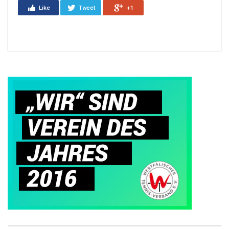
Like
Tweet
+1