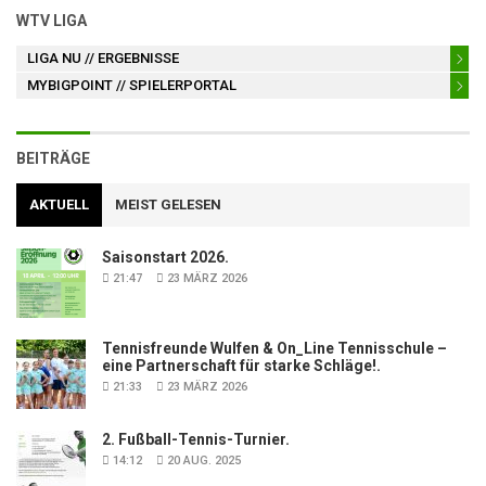
WTV LIGA
LIGA NU
// ERGEBNISSE
MYBIGPOINT
// SPIELERPORTAL
BEITRÄGE
AKTUELL
MEIST GELESEN
Saisonstart 2026.
21:47
23 MÄRZ 2026
Tennisfreunde Wulfen & On_Line Tennisschule –
eine Partnerschaft für starke Schläge!.
21:33
23 MÄRZ 2026
2. Fußball-Tennis-Turnier.
14:12
20 AUG. 2025