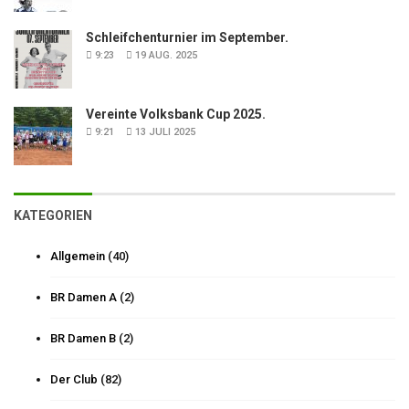
Schleifchenturnier im September.
9:23
19 AUG. 2025
Vereinte Volksbank Cup 2025.
9:21
13 JULI 2025
KATEGORIEN
Allgemein
(40)
BR Damen A
(2)
BR Damen B
(2)
Der Club
(82)