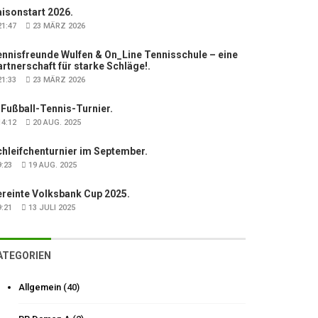
isonstart 2026.
1:47
23 MÄRZ 2026
nnisfreunde Wulfen & On_Line Tennisschule – eine
rtnerschaft für starke Schläge!.
1:33
23 MÄRZ 2026
 Fußball-Tennis-Turnier.
4:12
20 AUG. 2025
hleifchenturnier im September.
:23
19 AUG. 2025
ereinte Volksbank Cup 2025.
:21
13 JULI 2025
ATEGORIEN
Allgemein
(40)