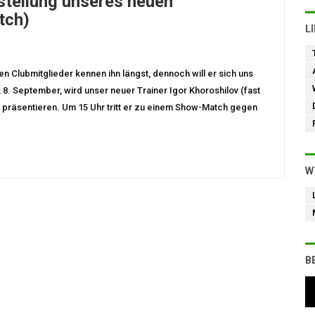
rstellung unseres neuen
tch)
L
n Clubmitglieder kennen ihn längst, dennoch will er sich uns
8. September, wird unser neuer Trainer Igor Khoroshilov (fast
t präsentieren. Um 15 Uhr tritt er zu einem Show-Match gegen
W
B