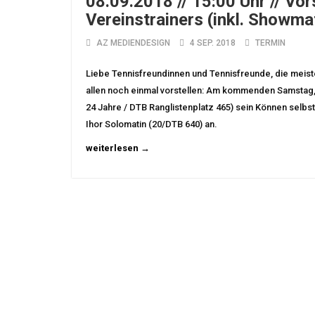
08.09.2018 // 15:00 Uhr // Vo
Vereinstrainers (inkl. Showma
AZ MEDIENDESIGN
4 SEP. 2018
TERMIN
Liebe Tennisfreundinnen und Tennisfreunde, die meiste
allen noch einmal vorstellen: Am kommenden Samstag, 
24 Jahre / DTB Ranglistenplatz 465) sein Können selbs
Ihor Solomatin (20/DTB 640) an.
weiterlesen →