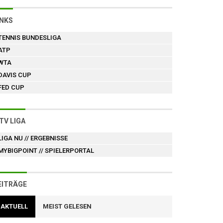
INKS
TENNIS BUNDESLIGA
ATP
WTA
DAVIS CUP
FED CUP
TV LIGA
LIGA NU
// ERGEBNISSE
MYBIGPOINT
// SPIELERPORTAL
EITRÄGE
AKTUELL
MEIST GELESEN