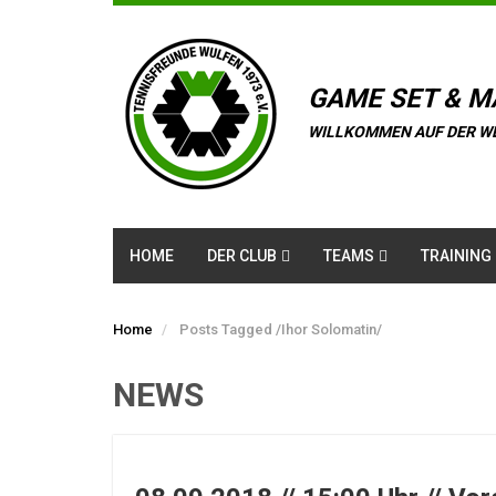
GAME SET & M
WILLKOMMEN AUF DER W
HOME
DER CLUB
TEAMS
TRAINING
Home
Posts Tagged
/
Ihor Solomatin/
NEWS