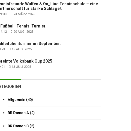
nnisfreunde Wulfen & On_Line Tennisschule – eine
rtnerschaft für starke Schläge!.
1:33
23 MÄRZ 2026
 Fußball-Tennis-Turnier.
4:12
20 AUG. 2025
hleifchenturnier im September.
:23
19 AUG. 2025
ereinte Volksbank Cup 2025.
:21
13 JULI 2025
ATEGORIEN
Allgemein
(40)
BR Damen A
(2)
BR Damen B
(2)