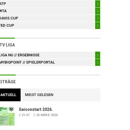
ATP
WTA
DAVIS CUP
FED CUP
TV LIGA
LIGA NU
// ERGEBNISSE
MYBIGPOINT
// SPIELERPORTAL
EITRÄGE
AKTUELL
MEIST GELESEN
Saisonstart 2026.
21:47
23 MÄRZ 2026