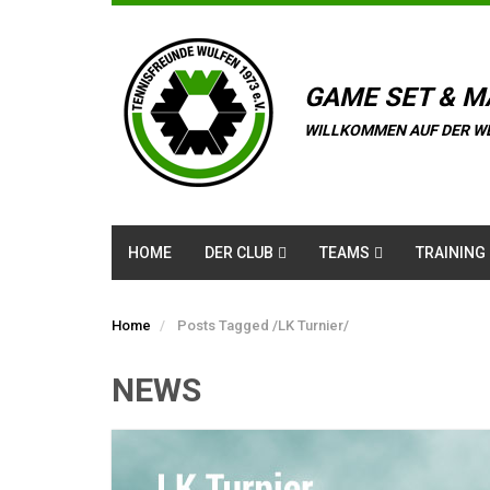
GAME SET & M
WILLKOMMEN AUF DER W
HOME
DER CLUB
TEAMS
TRAINING
Home
Posts Tagged
/
LK Turnier/
NEWS