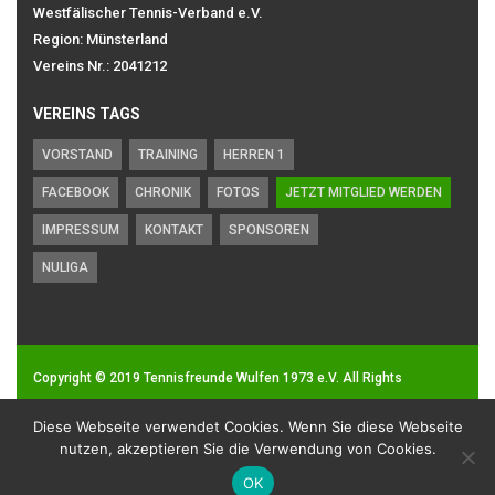
Westfälischer Tennis-Verband e.V.
Region: Münsterland
Vereins Nr.: 2041212
VEREINS TAGS
VORSTAND
TRAINING
HERREN 1
FACEBOOK
CHRONIK
FOTOS
JETZT MITGLIED WERDEN
IMPRESSUM
KONTAKT
SPONSOREN
NULIGA
Copyright © 2019
Tennisfreunde Wulfen 1973 e.V.
All Rights
Reserved.
Diese Webseite verwendet Cookies. Wenn Sie diese Webseite
Impressum
|
Datenschutz
nutzen, akzeptieren Sie die Verwendung von Cookies.
OK