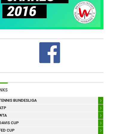
INKS
TENNIS BUNDESLIGA
ATP
WTA
DAVIS CUP
FED CUP