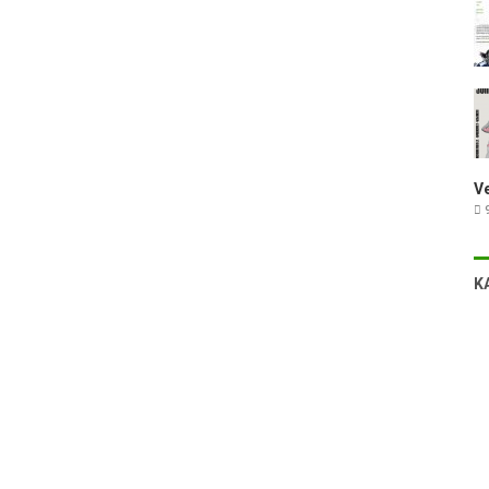
V
9
K