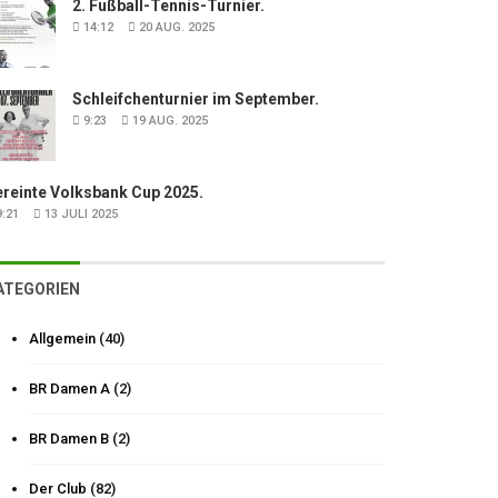
2. Fußball-Tennis-Turnier.
14:12
20 AUG. 2025
Schleifchenturnier im September.
9:23
19 AUG. 2025
ereinte Volksbank Cup 2025.
:21
13 JULI 2025
ATEGORIEN
Allgemein
(40)
BR Damen A
(2)
BR Damen B
(2)
Der Club
(82)