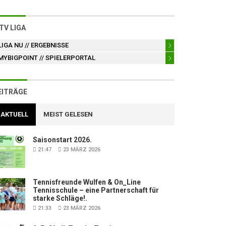
TV LIGA
LIGA NU
// ERGEBNISSE
MYBIGPOINT
// SPIELERPORTAL
EITRÄGE
AKTUELL
MEIST GELESEN
Saisonstart 2026.
21:47
23 MÄRZ 2026
Tennisfreunde Wulfen & On_Line
Tennisschule – eine Partnerschaft für
starke Schläge!.
21:33
23 MÄRZ 2026