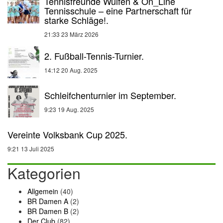
Tennisfreunde Wulfen & On_Line
Tennisschule – eine Partnerschaft für
starke Schläge!.
21:33
23 März 2026
2. Fußball-Tennis-Turnier.
14:12
20 Aug. 2025
Schleifchenturnier im September.
9:23
19 Aug. 2025
Vereinte Volksbank Cup 2025.
9:21
13 Juli 2025
Kategorien
Allgemein
(40)
BR Damen A
(2)
BR Damen B
(2)
Der Club
(82)