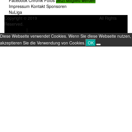
Facebook
Chronik
Fotos
Jetzt Mitglied werden
Impressum
Kontakt
Sponsoren
NuLiga
Copyright © 2019
Tennisfreunde Wulfen 1973 e.V.
All Rights
Reserved.
Impressum
|
Datenschutz
Diese Webseite verwendet Cookies. Wenn Sie diese Webseite nutzen,
akzeptieren Sie die Verwendung von Cookies.
OK