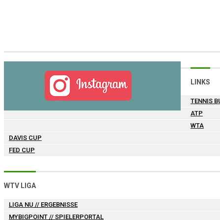
LINKS
TENNIS B
ATP
WTA
DAVIS CUP
FED CUP
WTV LIGA
LIGA NU
// ERGEBNISSE
MYBIGPOINT
// SPIELERPORTAL