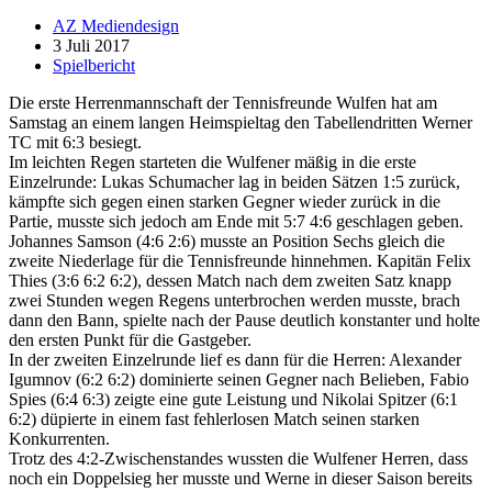
AZ Mediendesign
3 Juli 2017
Spielbericht
Die erste Herrenmannschaft der Tennisfreunde Wulfen hat am
Samstag an einem langen Heimspieltag den Tabellendritten Werner
TC mit 6:3 besiegt.
Im leichten Regen starteten die Wulfener mäßig in die erste
Einzelrunde: Lukas Schumacher lag in beiden Sätzen 1:5 zurück,
kämpfte sich gegen einen starken Gegner wieder zurück in die
Partie, musste sich jedoch am Ende mit 5:7 4:6 geschlagen geben.
Johannes Samson (4:6 2:6) musste an Position Sechs gleich die
zweite Niederlage für die Tennisfreunde hinnehmen. Kapitän Felix
Thies (3:6 6:2 6:2), dessen Match nach dem zweiten Satz knapp
zwei Stunden wegen Regens unterbrochen werden musste, brach
dann den Bann, spielte nach der Pause deutlich konstanter und holte
den ersten Punkt für die Gastgeber.
In der zweiten Einzelrunde lief es dann für die Herren: Alexander
Igumnov (6:2 6:2) dominierte seinen Gegner nach Belieben, Fabio
Spies (6:4 6:3) zeigte eine gute Leistung und Nikolai Spitzer (6:1
6:2) düpierte in einem fast fehlerlosen Match seinen starken
Konkurrenten.
Trotz des 4:2-Zwischenstandes wussten die Wulfener Herren, dass
noch ein Doppelsieg her musste und Werne in dieser Saison bereits