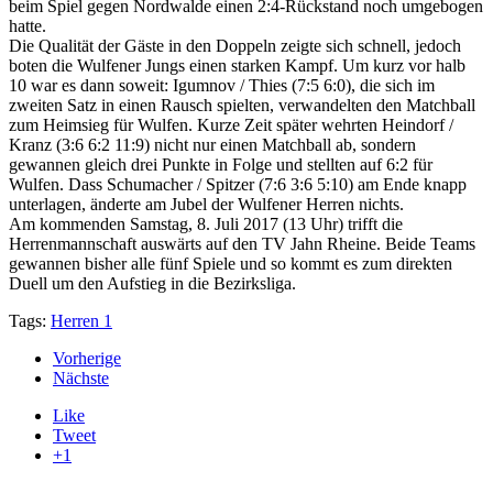
beim Spiel gegen Nordwalde einen 2:4-Rückstand noch umgebogen
hatte.
Die Qualität der Gäste in den Doppeln zeigte sich schnell, jedoch
boten die Wulfener Jungs einen starken Kampf. Um kurz vor halb
10 war es dann soweit: Igumnov / Thies (7:5 6:0), die sich im
zweiten Satz in einen Rausch spielten, verwandelten den Matchball
zum Heimsieg für Wulfen. Kurze Zeit später wehrten Heindorf /
Kranz (3:6 6:2 11:9) nicht nur einen Matchball ab, sondern
gewannen gleich drei Punkte in Folge und stellten auf 6:2 für
Wulfen. Dass Schumacher / Spitzer (7:6 3:6 5:10) am Ende knapp
unterlagen, änderte am Jubel der Wulfener Herren nichts.
Am kommenden Samstag, 8. Juli 2017 (13 Uhr) trifft die
Herrenmannschaft auswärts auf den TV Jahn Rheine. Beide Teams
gewannen bisher alle fünf Spiele und so kommt es zum direkten
Duell um den Aufstieg in die Bezirksliga.
Tags:
Herren 1
Vorherige
Nächste
Like
Tweet
+1