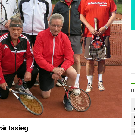
L
ärtssieg