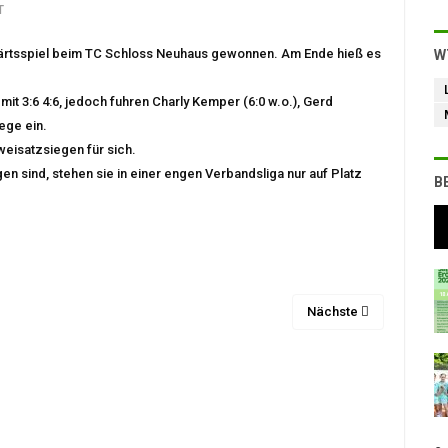
T
wärtsspiel beim TC Schloss Neuhaus gewonnen. Am Ende hieß es
W
mit 3:6 4:6, jedoch fuhren Charly Kemper (6:0 w.o.), Gerd
ege ein.
eisatzsiegen für sich.
n sind, stehen sie in einer engen Verbandsliga nur auf Platz
B
Nächste