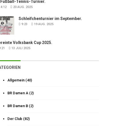
 Fußball-Tennis-Turnier.
4:12
20 AUG. 2025
Schleifchenturnier im September.
9:23
19 AUG. 2025
ereinte Volksbank Cup 2025.
:21
13 JULI 2025
ATEGORIEN
Allgemein
(40)
BR Damen A
(2)
BR Damen B
(2)
Der Club
(82)