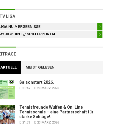
TV LIGA
LIGA NU
// ERGEBNISSE
MYBIGPOINT
// SPIELERPORTAL
EITRÄGE
AKTUELL
MEIST GELESEN
Saisonstart 2026.
21:47
23 MÄRZ 2026
Tennisfreunde Wulfen & On_Line
Tennisschule – eine Partnerschaft für
starke Schläge!.
21:33
23 MÄRZ 2026