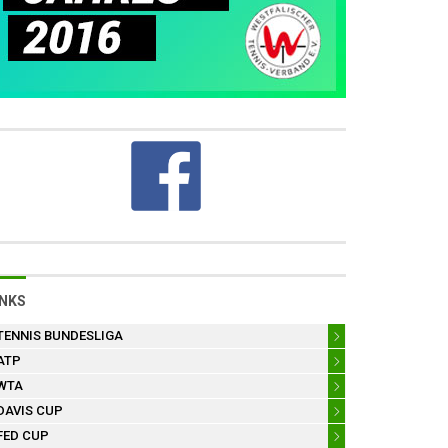
INKS
TENNIS BUNDESLIGA
ATP
WTA
DAVIS CUP
FED CUP