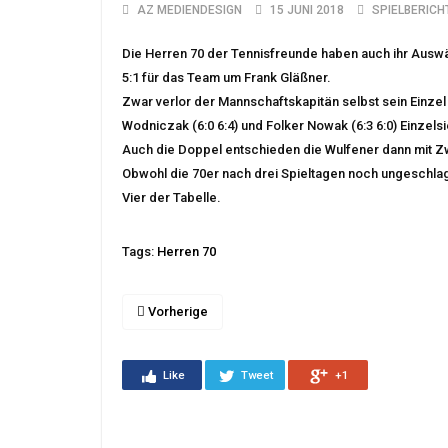
AZ MEDIENDESIGN
15 JUNI 2018
SPIELBERICH
Die Herren 70 der Tennisfreunde haben auch ihr Aus
5:1 für das Team um Frank Gläßner.
Zwar verlor der Mannschaftskapitän selbst sein Einzel 
Wodniczak (6:0 6:4) und Folker Nowak (6:3 6:0) Einzelsi
Auch die Doppel entschieden die Wulfener dann mit Zw
Obwohl die 70er nach drei Spieltagen noch ungeschlage
Vier der Tabelle.
Tags:
Herren 70
Vorherige
Like
Tweet
+1