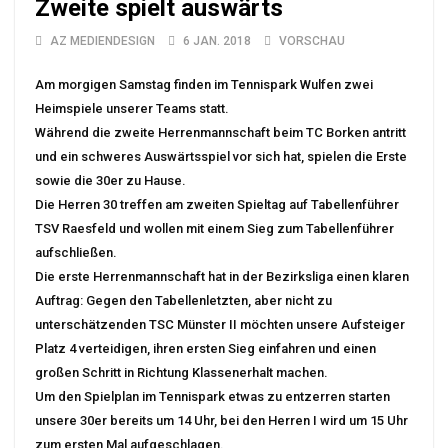
Zweite spielt auswärts
AZ MEDIENDESIGN
6 JAN. 2018
VORSCHAU
Am morgigen Samstag finden im Tennispark Wulfen zwei
Heimspiele unserer Teams statt.
Während die zweite Herrenmannschaft beim TC Borken antritt
und ein schweres Auswärtsspiel vor sich hat, spielen die Erste
sowie die 30er zu Hause.
Die Herren 30 treffen am zweiten Spieltag auf Tabellenführer
TSV Raesfeld und wollen mit einem Sieg zum Tabellenführer
aufschließen.
Die erste Herrenmannschaft hat in der Bezirksliga einen klaren
Auftrag: Gegen den Tabellenletzten, aber nicht zu
unterschätzenden TSC Münster II möchten unsere Aufsteiger
Platz 4 verteidigen, ihren ersten Sieg einfahren und einen
großen Schritt in Richtung Klassenerhalt machen.
Um den Spielplan im Tennispark etwas zu entzerren starten
unsere 30er bereits um 14 Uhr, bei den Herren I wird um 15 Uhr
zum ersten Mal aufgeschlagen.