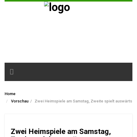
Toggle
navigation
Home
Vorschau
/
Zwei Heimspiele am Samstag, Zweite spielt auswärts
Zwei Heimspiele am Samstag,