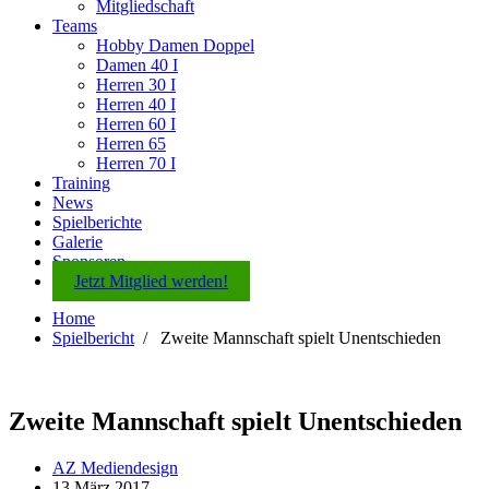
Mitgliedschaft
Teams
Hobby Damen Doppel
Damen 40 I
Herren 30 I
Herren 40 I
Herren 60 I
Herren 65
Herren 70 I
Training
News
Spielberichte
Galerie
Sponsoren
Jetzt Mitglied werden!
Home
Spielbericht
/
Zweite Mannschaft spielt Unentschieden
Zweite Mannschaft spielt Unentschieden
AZ Mediendesign
13 März 2017