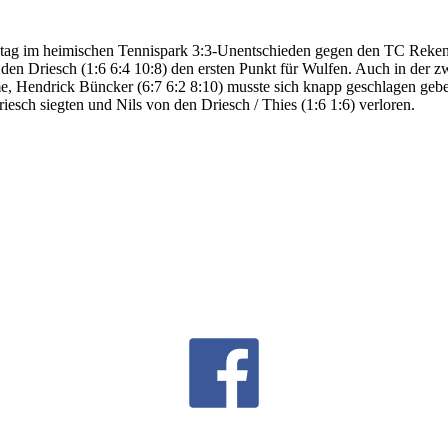
tag im heimischen Tennispark 3:3-Unentschieden gegen den TC Reken 
den Driesch (1:6 6:4 10:8) den ersten Punkt für Wulfen. Auch in der z
me, Hendrick Büncker (6:7 6:2 8:10) musste sich knapp geschlagen geb
esch siegten und Nils von den Driesch / Thies (1:6 1:6) verloren.