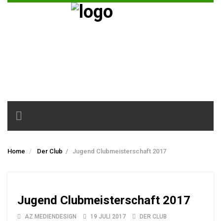
Toggle
navigation
Home
Der Club
/
Jugend Clubmeisterschaft 2017
Jugend Clubmeisterschaft 2017
AZ MEDIENDESIGN
19 JULI 2017
DER CLUB