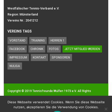
Westfälischer Tennis-Verband e.V.
Region: Münsterland
Vereins Nr.: 2041212
VEREINS TAGS
VORSTAND
TRAINING
HERREN 1
FACEBOOK
CHRONIK
FOTOS
JETZT MITGLIED WERDEN
IMPRESSUM
KONTAKT
SPONSOREN
NULIGA
Copyright © 2019
Tennisfreunde Wulfen 1973 e.V.
All Rights
Reserved.
Diese Webseite verwendet Cookies. Wenn Sie diese Webseite
Impressum
|
Datenschutz
nutzen, akzeptieren Sie die Verwendung von Cookies.