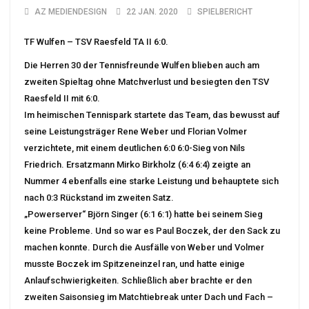
AZ MEDIENDESIGN
22 JAN. 2020
SPIELBERICHT
TF Wulfen – TSV Raesfeld TA II 6:0.
Die Herren 30 der Tennisfreunde Wulfen blieben auch am
zweiten Spieltag ohne Matchverlust und besiegten den TSV
Raesfeld II mit 6:0.
Im heimischen Tennispark startete das Team, das bewusst auf
seine Leistungsträger Rene Weber und Florian Volmer
verzichtete, mit einem deutlichen 6:0 6:0-Sieg von Nils
Friedrich. Ersatzmann Mirko Birkholz (6:4 6:4) zeigte an
Nummer 4 ebenfalls eine starke Leistung und behauptete sich
nach 0:3 Rückstand im zweiten Satz.
„Powerserver“ Björn Singer (6:1 6:1) hatte bei seinem Sieg
keine Probleme. Und so war es Paul Boczek, der den Sack zu
machen konnte. Durch die Ausfälle von Weber und Volmer
musste Boczek im Spitzeneinzel ran, und hatte einige
Anlaufschwierigkeiten. Schließlich aber brachte er den
zweiten Saisonsieg im Matchtiebreak unter Dach und Fach –