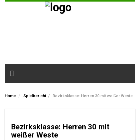
Toggle
navigation
Home
Spielbericht
/
Bezirksklasse: Herren 30 mit weißer Weste
Bezirksklasse: Herren 30 mit
weißer Weste