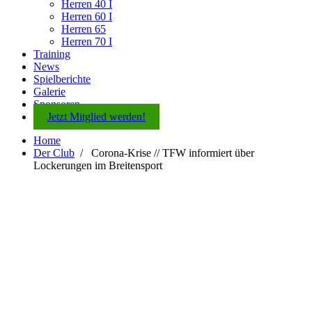
Herren 40 I
Herren 60 I
Herren 65
Herren 70 I
Training
News
Spielberichte
Galerie
Sponsoren
Jetzt Mitglied werden!
Home
Der Club
/
Corona-Krise // TFW informiert über
Lockerungen im Breitensport