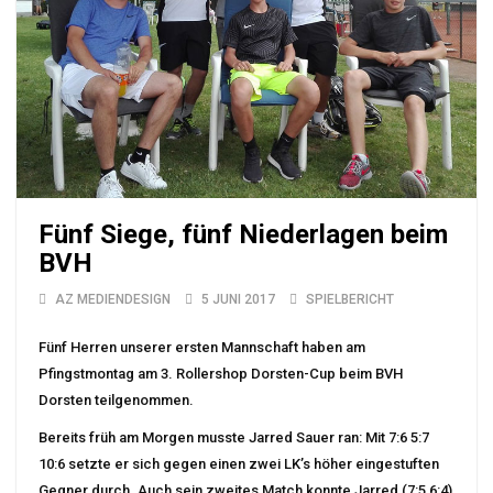
Fünf Siege, fünf Niederlagen beim
BVH
AZ MEDIENDESIGN
5 JUNI 2017
SPIELBERICHT
Fünf Herren unserer ersten Mannschaft haben am
Pfingstmontag am 3. Rollershop Dorsten-Cup beim BVH
Dorsten teilgenommen.
Bereits früh am Morgen musste Jarred Sauer ran: Mit 7:6 5:7
10:6 setzte er sich gegen einen zwei LK’s höher eingestuften
Gegner durch. Auch sein zweites Match konnte Jarred (7:5 6:4)