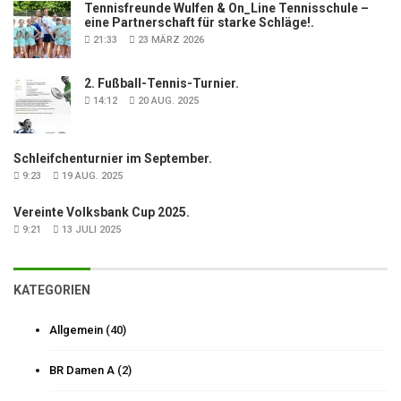
Tennisfreunde Wulfen & On_Line Tennisschule –
eine Partnerschaft für starke Schläge!.
21:33
23 MÄRZ 2026
2. Fußball-Tennis-Turnier.
14:12
20 AUG. 2025
Schleifchenturnier im September.
9:23
19 AUG. 2025
Vereinte Volksbank Cup 2025.
9:21
13 JULI 2025
KATEGORIEN
Allgemein
(40)
BR Damen A
(2)