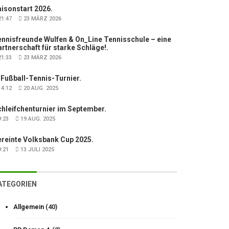
isonstart 2026.
1:47
23 MÄRZ 2026
nnisfreunde Wulfen & On_Line Tennisschule – eine
rtnerschaft für starke Schläge!.
1:33
23 MÄRZ 2026
 Fußball-Tennis-Turnier.
4:12
20 AUG. 2025
hleifchenturnier im September.
:23
19 AUG. 2025
ereinte Volksbank Cup 2025.
:21
13 JULI 2025
ATEGORIEN
Allgemein
(40)