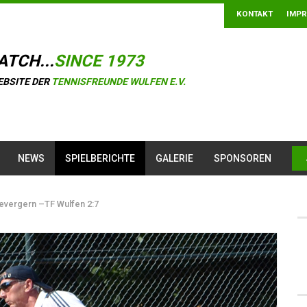
KONTAKT
IMP
ATCH...
SINCE 1973
EBSITE DER
TENNISFREUNDE WULFEN E.V.
NEWS
SPIELBERICHTE
GALERIE
SPONSOREN
Bevergern –TF Wulfen 2:7