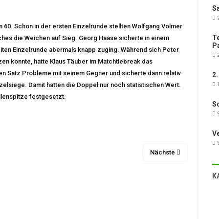
Sa
2
n 60. Schon in der ersten Einzelrunde stellten Wolfgang Volmer
Te
ches die Weichen auf Sieg. Georg Haase sicherte in einem
Pa
eiten Einzelrunde abermals knapp zuging. Während sich Peter
2
n konnte, hatte Klaus Täuber im Matchtiebreak das
en Satz Probleme mit seinem Gegner und sicherte dann relativ
2.
zelsiege. Damit hatten die Doppel nur noch statistischen Wert.
1
lenspitze festgesetzt.
Sc
9
V
9
Nächste
K