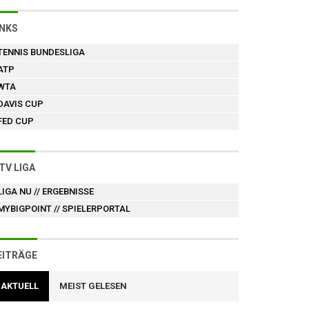
INKS
TENNIS BUNDESLIGA
ATP
WTA
DAVIS CUP
FED CUP
TV LIGA
LIGA NU
// ERGEBNISSE
MYBIGPOINT
// SPIELERPORTAL
EITRÄGE
AKTUELL
MEIST GELESEN