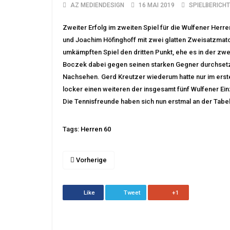
AZ MEDIENDESIGN
16 MAI 2019
SPIELBERICHT
Zweiter Erfolg im zweiten Spiel für die Wulfener Herre
und Joachim Höfinghoff mit zwei glatten Zweisatzmat
umkämpften Spiel den dritten Punkt, ehe es in der zw
Boczek dabei gegen seinen starken Gegner durchsetze
Nachsehen. Gerd Kreutzer wiederum hatte nur im erst
locker einen weiteren der insgesamt fünf Wulfener Ein
Die Tennisfreunde haben sich nun erstmal an der Tabel
Tags:
Herren 60
Vorherige
Like
Tweet
+1