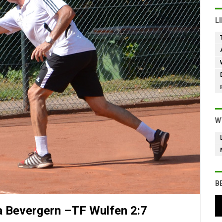
L
W
B
la Bevergern –TF Wulfen 2:7