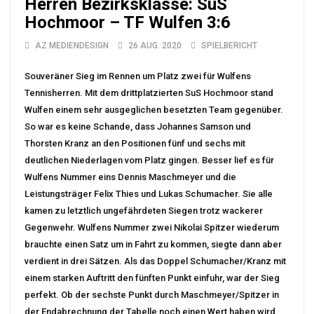
Herren Bezirksklasse: SuS
Hochmoor – TF Wulfen 3:6
AZ MEDIENDESIGN
26 AUG. 2020
SPIELBERICHT
Souveräner Sieg im Rennen um Platz zwei für Wulfens
Tennisherren. Mit dem drittplatzierten SuS Hochmoor stand
Wulfen einem sehr ausgeglichen besetzten Team gegenüber.
So war es keine Schande, dass Johannes Samson und
Thorsten Kranz an den Positionen fünf und sechs mit
deutlichen Niederlagen vom Platz gingen. Besser lief es für
Wulfens Nummer eins Dennis Maschmeyer und die
Leistungsträger Felix Thies und Lukas Schumacher. Sie alle
kamen zu letztlich ungefährdeten Siegen trotz wackerer
Gegenwehr. Wulfens Nummer zwei Nikolai Spitzer wiederum
brauchte einen Satz um in Fahrt zu kommen, siegte dann aber
verdient in drei Sätzen. Als das Doppel Schumacher/Kranz mit
einem starken Auftritt den fünften Punkt einfuhr, war der Sieg
perfekt. Ob der sechste Punkt durch Maschmeyer/Spitzer in
der Endabrechnung der Tabelle noch einen Wert haben wird,