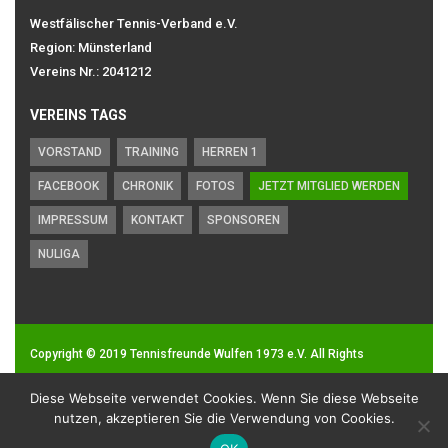
Westfälischer Tennis-Verband e.V.
Region: Münsterland
Vereins Nr.: 2041212
VEREINS TAGS
VORSTAND
TRAINING
HERREN 1
FACEBOOK
CHRONIK
FOTOS
JETZT MITGLIED WERDEN
IMPRESSUM
KONTAKT
SPONSOREN
NULIGA
Copyright © 2019
Tennisfreunde Wulfen 1973 e.V.
All Rights
Reserved.
Diese Webseite verwendet Cookies. Wenn Sie diese Webseite
Impressum
|
Datenschutz
nutzen, akzeptieren Sie die Verwendung von Cookies.