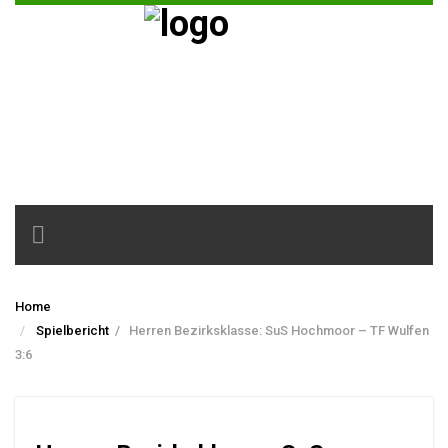
Toggle
navigation
Home
Spielbericht
/
Herren Bezirksklasse: SuS Hochmoor – TF Wulfen
3:6