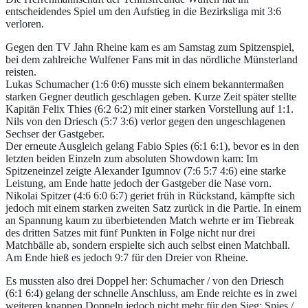
entscheidendes Spiel um den Aufstieg in die Bezirksliga mit 3:6
verloren.
Gegen den TV Jahn Rheine kam es am Samstag zum Spitzenspiel,
bei dem zahlreiche Wulfener Fans mit in das nördliche Münsterland
reisten.
Lukas Schumacher (1:6 0:6) musste sich einem bekanntermaßen
starken Gegner deutlich geschlagen geben. Kurze Zeit später stellte
Kapitän Felix Thies (6:2 6:2) mit einer starken Vorstellung auf 1:1.
Nils von den Driesch (5:7 3:6) verlor gegen den ungeschlagenen
Sechser der Gastgeber.
Der erneute Ausgleich gelang Fabio Spies (6:1 6:1), bevor es in den
letzten beiden Einzeln zum absoluten Showdown kam: Im
Spitzeneinzel zeigte Alexander Igumnov (7:6 5:7 4:6) eine starke
Leistung, am Ende hatte jedoch der Gastgeber die Nase vorn.
Nikolai Spitzer (4:6 6:0 6:7) geriet früh in Rückstand, kämpfte sich
jedoch mit einem starken zweiten Satz zurück in die Partie. In einem
an Spannung kaum zu überbietenden Match wehrte er im Tiebreak
des dritten Satzes mit fünf Punkten in Folge nicht nur drei
Matchbälle ab, sondern erspielte sich auch selbst einen Matchball.
Am Ende hieß es jedoch 9:7 für den Dreier von Rheine.
Es mussten also drei Doppel her: Schumacher / von den Driesch
(6:1 6:4) gelang der schnelle Anschluss, am Ende reichte es in zwei
weiteren knappen Doppeln jedoch nicht mehr für den Sieg: Spies /