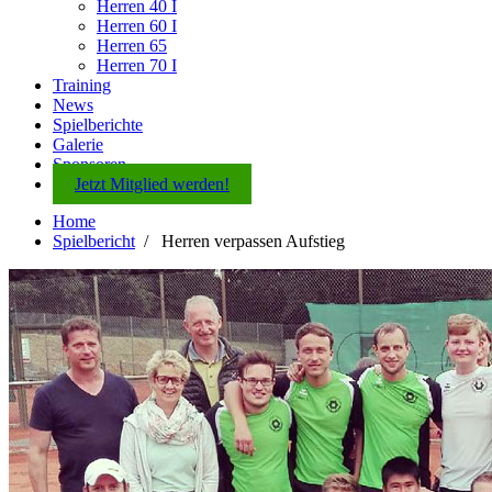
Herren 40 I
Herren 60 I
Herren 65
Herren 70 I
Training
News
Spielberichte
Galerie
Sponsoren
Jetzt Mitglied werden!
Home
Spielbericht
/
Herren verpassen Aufstieg