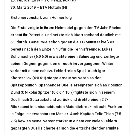
23. Februar 2019 – TC Havixbeck (A)
30. März 2019 – BTV Nottuln (H)
Erste nervenstark zum Heimerfolg
Die Erste zeigte in ihrem Heimspiel gegen den TV Jahn Rheine
erneut ihr Potential und setzte sich überraschend deutlich mit
5:1 durch. Genau wie schon gegen die TG Münster hieß es
bereits nach den Einzeln 4:0 für die Tennisfreunde. Lukas
Schumacher (6:0 6:0) erwischte einen Sahnetag und zerlegte
seinen Gegner gegen den er noch im vergangenen Winter
verlor mit einem nahezu fehlerfreien Spiel. Auch Igor
Khoroshilov (6:0 6:1) siegte erneut souverän an der
Spitzeposition. Spannender Duelle ereigneten sich an Position
2 und 3: Nikolai Spitzer (0:6 6:4 10:7) fightete sich in seinem
Duell nach Satzrückstand zurück und drehte einen 2:7-
Rückstand im entscheidenden Matchtiebreak mit acht Punkten
in Folge in nervenstarken Manier. Auch Kapitän Felix Thies (7:5
7:6) bewies seine Nervenstärke: In einem von vielen Fehlern
geprägten Duell sicherte er sich die entscheidenden Punkte