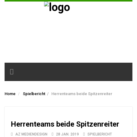
Toggle
navigation
Home
Spielbericht
/
Herrenteams beide Spitzenreiter
Herrenteams beide Spitzenreiter
AZ MEDIENDESIGN
28 JAN. 2019
SPIELBERICHT