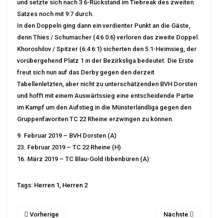
und setzte sich nach 3:6-Rückstand im Tiebreak des zweiten
Satzes noch mit 9:7 durch.
In den Doppeln ging dann ein verdienter Punkt an die Gäste,
denn Thies / Schumacher (4:6 0:6) verloren das zweite Doppel.
Khoroshilov / Spitzer (6:4 6:1) sicherten den 5:1-Heimsieg, der
vorübergehend Platz 1 in der Bezirksliga bedeutet. Die Erste
freut sich nun auf das Derby gegen den derzeit
Tabellenletzten, aber nicht zu unterschätzenden BVH Dorsten
und hofft mit einem Auswärtssieg eine entscheidende Partie
im Kampf um den Aufstieg in die Münsterlandliga gegen den
Gruppenfavoriten TC 22 Rheine erzwingen zu können.
9. Februar 2019 – BVH Dorsten (A)
23. Februar 2019 – TC 22 Rheine (H)
16. März 2019 – TC Blau-Gold Ibbenbüren (A)
Tags:
Herren 1
,
Herren 2
Vorherige
Nächste