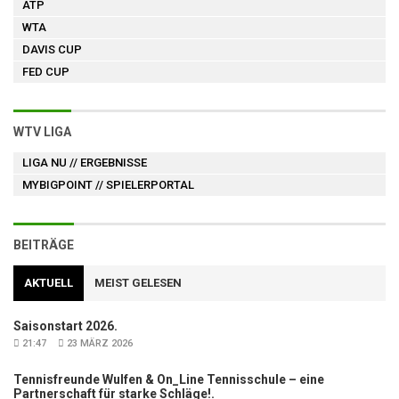
ATP
WTA
DAVIS CUP
FED CUP
WTV LIGA
LIGA NU
// ERGEBNISSE
MYBIGPOINT
// SPIELERPORTAL
BEITRÄGE
AKTUELL
MEIST GELESEN
Saisonstart 2026.
21:47
23 MÄRZ 2026
Tennisfreunde Wulfen & On_Line Tennisschule – eine
Partnerschaft für starke Schläge!.