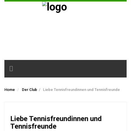
Toggle
navigation
Home
Der Club
/
Liebe Tennisfreundinnen und Tennisfreunde
Liebe Tennisfreundinnen und
Tennisfreunde