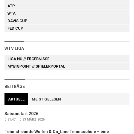
ATP
WTA
DAVIS CUP
FED CUP
WTV LIGA
LIGA NU
// ERGEBNISSE
MYBIGPOINT
// SPIELERPORTAL
BEITRÄGE
AKTUELL
MEIST GELESEN
Saisonstart 2026.
21:47
23 MÄRZ 2026
Tennisfreunde Wulfen & On_Line Tennisschule – eine