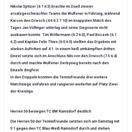
Nikolai Spitzer (6:1 6:3) brachte im Duell zweier
ersatzgeschwächter Teams die Wulfener in Führung, während
Kai von den Driesch (4:6 6:2 7:10) im knappsten Match des
Tages Jan Völlinger un
terlag und seine Siegsserie nicht
ausbauen konnte. Tim Wöllermann (6:2 6:0), Paul Boczek (6:1
6:2) und Kapitän Felix Thies (6:0 6:0) stellten das Ergebnis mit
starken Auftritten auf 4:1. In einem heiß umkämpften dritten
Einzel setzte sich im Anschluss Nils von den Driesch (7:5 6:4)
durch und machte Wulfener Derbysieg bereits nach den
Einzeln dingfest.
In den Doppeln konnten die Tennisfreunde drei weitere
Matchsiege einfahren und rangieren weiterhin auf Platz Zwei
der Kreisliga.
Herren 50 besiegen TC BW Ramsdorf deutlich
Die Herren 50 der Tennisfreunde setzten sich am Samstag mit
5:1 gegen den TC Blau-Weiß Ramsdorf durch und stehen