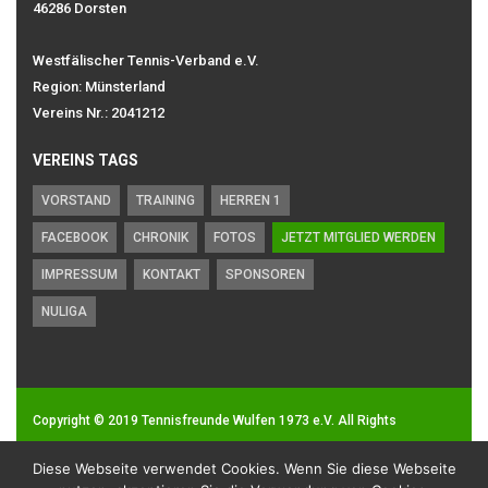
46286 Dorsten
Westfälischer Tennis-Verband e.V.
Region: Münsterland
Vereins Nr.: 2041212
VEREINS TAGS
VORSTAND
TRAINING
HERREN 1
FACEBOOK
CHRONIK
FOTOS
JETZT MITGLIED WERDEN
IMPRESSUM
KONTAKT
SPONSOREN
NULIGA
Copyright © 2019
Tennisfreunde Wulfen 1973 e.V.
All Rights
Reserved.
Diese Webseite verwendet Cookies. Wenn Sie diese Webseite
Impressum
|
Datenschutz