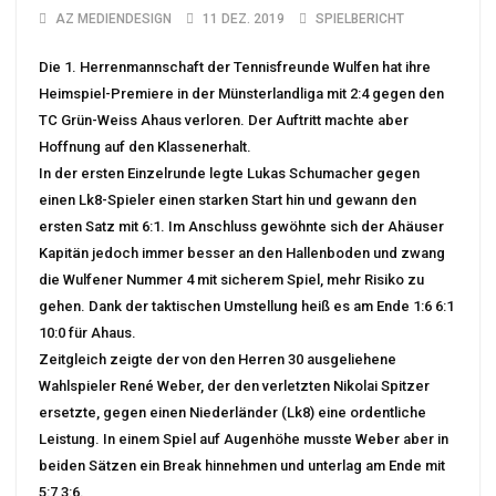
AZ MEDIENDESIGN
11 DEZ. 2019
SPIELBERICHT
Die 1. Herrenmannschaft der Tennisfreunde Wulfen hat ihre
Heimspiel-Premiere in der Münsterlandliga mit 2:4 gegen den
TC Grün-Weiss Ahaus verloren. Der Auftritt machte aber
Hoffnung auf den Klassenerhalt.
In der ersten Einzelrunde legte Lukas Schumacher gegen
einen Lk8-Spieler einen starken Start hin und gewann den
ersten Satz mit 6:1. Im Anschluss gewöhnte sich der Ahäuser
Kapitän jedoch immer besser an den Hallenboden und zwang
die Wulfener Nummer 4 mit sicherem Spiel, mehr Risiko zu
gehen. Dank der taktischen Umstellung heiß es am Ende 1:6 6:1
10:0 für Ahaus.
Zeitgleich zeigte der von den Herren 30 ausgeliehene
Wahlspieler René Weber, der den verletzten Nikolai Spitzer
ersetzte, gegen einen Niederländer (Lk8) eine ordentliche
Leistung. In einem Spiel auf Augenhöhe musste Weber aber in
beiden Sätzen ein Break hinnehmen und unterlag am Ende mit
5:7 3:6.