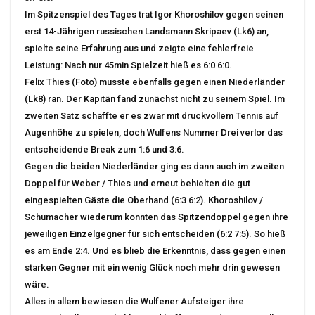
Im Spitzenspiel des Tages trat Igor Khoroshilov gegen seinen
erst 14-Jährigen russischen Landsmann Skripaev (Lk6) an,
spielte seine Erfahrung aus und zeigte eine fehlerfreie
Leistung: Nach nur 45min Spielzeit hieß es 6:0 6:0.
Felix Thies (Foto) musste ebenfalls gegen einen Niederländer
(Lk8) ran. Der Kapitän fand zunächst nicht zu seinem Spiel. Im
zweiten Satz schaffte er es zwar mit druckvollem Tennis auf
Augenhöhe zu spielen, doch Wulfens Nummer Drei verlor das
entscheidende Break zum 1:6 und 3:6.
Gegen die beiden Niederländer ging es dann auch im zweiten
Doppel für Weber / Thies und erneut behielten die gut
eingespielten Gäste die Oberhand (6:3 6:2). Khoroshilov /
Schumacher wiederum konnten das Spitzendoppel gegen ihre
jeweiligen Einzelgegner für sich entscheiden (6:2 7:5). So hieß
es am Ende 2:4. Und es blieb die Erkenntnis, dass gegen einen
starken Gegner mit ein wenig Glück noch mehr drin gewesen
wäre.
Alles in allem bewiesen die Wulfener Aufsteiger ihre