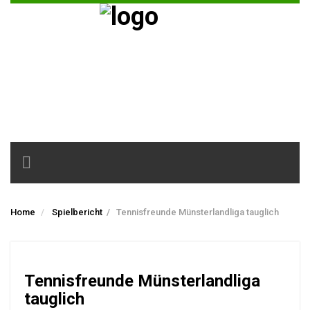
Toggle
navigation
Home
Spielbericht
/
Tennisfreunde Münsterlandliga tauglich
Tennisfreunde Münsterlandliga
tauglich