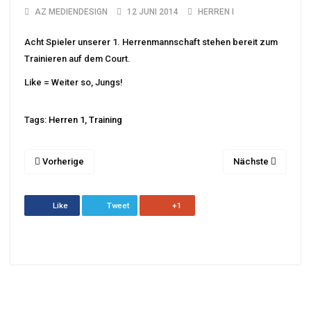
AZ MEDIENDESIGN
12 JUNI 2014
HERREN I
Acht Spieler unserer 1. Herrenmannschaft stehen bereit zum
Trainieren auf dem Court.
Like = Weiter so, Jungs!
Tags:
Herren 1
,
Training
Vorherige
Nächste
Like
Tweet
+1