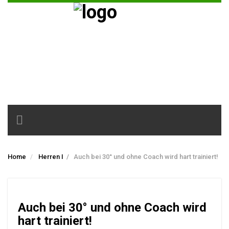
Toggle
navigation
Home
Herren I
/
Auch bei 30° und ohne Coach wird hart trainiert!
Auch bei 30° und ohne Coach wird
hart trainiert!