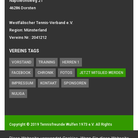
Napoleonsweg 21
46286 Dorsten
Westfälischer Tennis-Verband e.V.
Region: Münsterland
Vereins Nr.: 2041212
VEREINS TAGS
VORSTAND
TRAINING
HERREN 1
FACEBOOK
CHRONIK
FOTOS
JETZT MITGLIED WERDEN
IMPRESSUM
KONTAKT
SPONSOREN
NULIGA
Copyright © 2019
Tennisfreunde Wulfen 1973 e.V.
All Rights
Reserved.