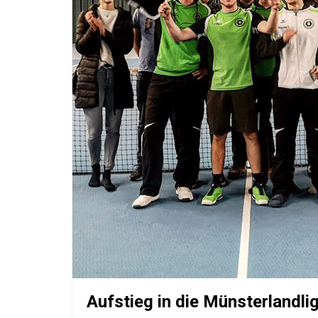
Aufstieg in die Münsterlandli