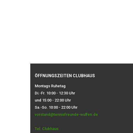
ÖFFNUNGSZEITEN CLUBHAUS
Montags Ruhetag
Di.-Fr. 10:00 - 12:30 Uhr
und 15:00 - 22:00 Uhr
Sa.-So. 10:00 - 22:00 Uhr
vorstand@tennisfreunde-wulfen.de
Tel. Clubhaus