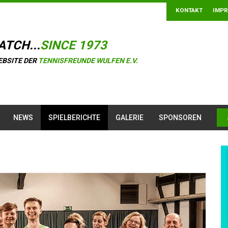
KONTAKT
IMP
ATCH...
SINCE 1973
EBSITE DER
TENNISFREUNDE WULFEN E.V.
NEWS
SPIELBERICHTE
GALERIE
SPONSOREN