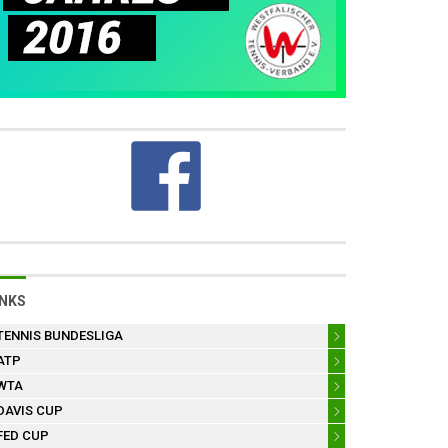
INKS
TENNIS BUNDESLIGA
ATP
WTA
DAVIS CUP
FED CUP